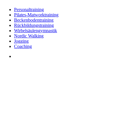
Personaltraining
Pilates-Matworktraining
Beckenbodentraining
Rückbildungstraining
Wirbelsäulengymnastik
Nordic Walking
Jogging
Coaching