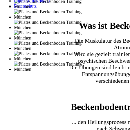
Impressum/Kontakt
Datenschutz
Was ist Bec
Die Muskulatur des Bec
Atmung
Wird sie gezielt trainie
psychischen Beschwer
Die Übungen sind leicht 
Entspannungsübunge
verschiedenen
Beckenbodentra
... den Heilungsprozess 
... nach Schwan