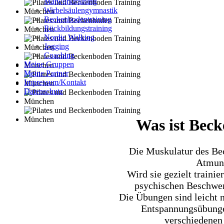
Matworktraining
Wirbelsäulengymnastik
Beckenbodentraining
Rückbildungstraining
Nordic Walking
Jogging
Coaching
Meine Gruppen
Meine Partner
Impressum/Kontakt
Datenschutz
Was ist Bec
Die Muskulatur des Bec
Atmung
Wird sie gezielt trainie
psychischen Beschwer
Die Übungen sind leicht 
Entspannungsübunge
verschiedenen