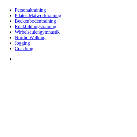
Personaltraining
Pilates-Matworktraining
Beckenbodentraining
Rückbildungstraining
Wirbelsäulengymnastik
Nordic Walking
Jogging
Coaching